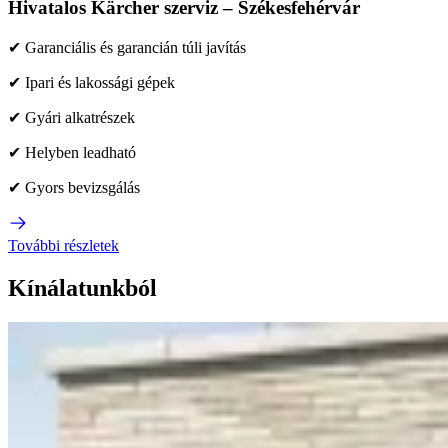
Hivatalos Kärcher szerviz – Székesfehérvár
✔ Garanciális és garancián túli javítás
✔ Ipari és lakossági gépek
✔ Gyári alkatrészek
✔ Helyben leadható
✔ Gyors bevizsgálás
További részletek
Kínálatunkból