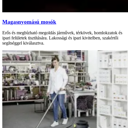
Magasnyomású mosók
Erős és megbízható megoldás járművek, térkövek, homlokzatok és
ipari felületek tisztítására. Lakossági és ipari kivitelben, szakértői
segítséggel kiválasztva.