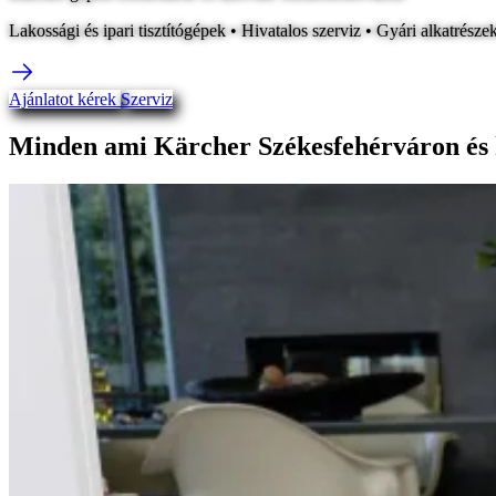
Lakossági és ipari tisztítógépek • Hivatalos szerviz • Gyári alkatrésze
Ajánlatot kérek
Szerviz
Minden ami Kärcher Székesfehérváron és