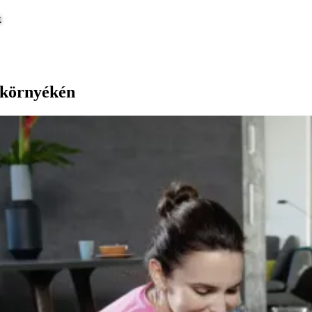
k
 környékén