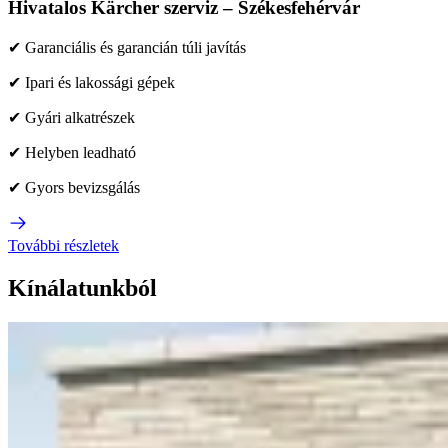
Hivatalos Kärcher szerviz – Székesfehérvár
✔ Garanciális és garancián túli javítás
✔ Ipari és lakossági gépek
✔ Gyári alkatrészek
✔ Helyben leadható
✔ Gyors bevizsgálás
További részletek
Kínálatunkból