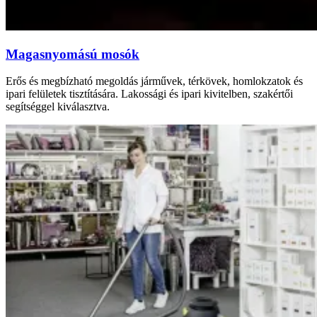
Magasnyomású mosók
Erős és megbízható megoldás járművek, térkövek, homlokzatok és
ipari felületek tisztítására. Lakossági és ipari kivitelben, szakértői
segítséggel kiválasztva.